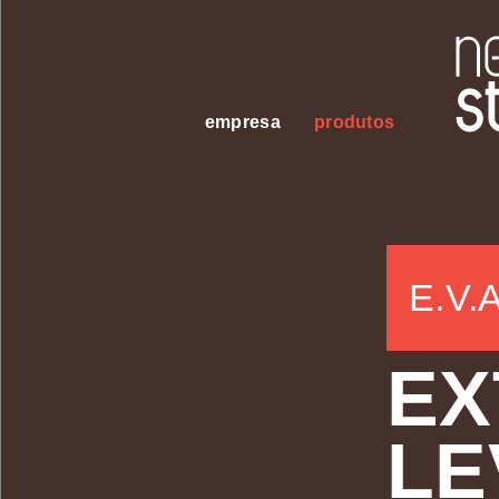
empresa
produtos
E.V.A
EX
LE